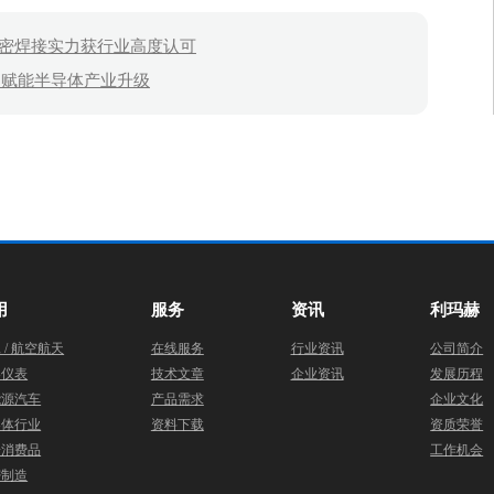
幕，精密焊接实力获行业高度认可
，赋能半导体产业升级
用
服务
资讯
利玛赫
 / 航空航天
在线服务
行业资讯
公司简介
器仪表
技术文章
企业资讯
发展历程
能源汽车
产品需求
企业文化
导体行业
资料下载
资质荣誉
子消费品
工作机会
密制造