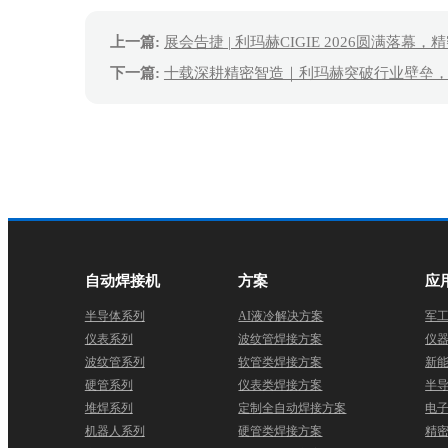
上一篇:
展会告捷 | 利玛赫CIGIE 2026圆满落
下一篇:
十载深耕精密智造｜利玛赫突破行业壁垒
自动焊接机
方案
应
半导体系列
AI液冷解决方案
军工
仪表系列
波纹管焊接方案
仪
波纹管系列
软管类焊接方案
新
硬管系列
仪表类焊接方案
半
堆焊系列
定制全自动焊接方案
电
机器人系列
硬管类焊接方案
精