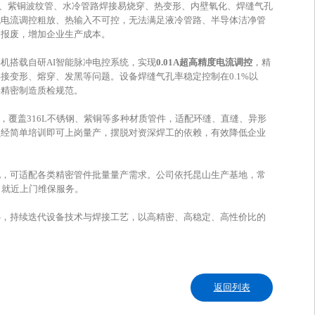
不锈钢、紫铜波纹管、水冷管路焊接易烧穿、热变形、内壁氧化、焊缝气孔
机电流调控粗放、热输入不可控，无法满足液冷管路、半导体洁净管
备报废，增加企业生产成本。
机搭载自研AI智能脉冲电控系统，实现
0.01A超高精度电流调控
，精
接变形、熔穿、发黑等问题。设备焊缝气孔率稳定控制在0.1%以
端精密制造质检规范。
库，覆盖316L不锈钢、紫铜等多种材质管件，适配环缝、直缝、异形
员经简单培训即可上岗量产，摆脱对资深焊工的依赖，有效降低企业
地，可适配各类精密管件批量量产需求。公司依托昆山生产基地，常
、就近上门维保服务。
心，持续迭代设备技术与焊接工艺，以高精密、高稳定、高性价比的
返回列表