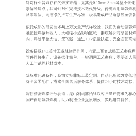
针对行业普遍存在的焊接难题，尤其是0.15mm-3mm薄壁
渗漏等痛点，我司针对性完成技术迭代升级。传统通用氩弧焊
路零泄漏、高洁净的严苛生产标准，极易造成产品返修甚至设
依托成熟的研发技术与上万次量产试样经验，我们为自动氩弧焊
准把控焊接热输入，大幅缩小热影响区域，彻底解决薄壁管材焊
内，焊缝平整光洁、无飞溅，通过TÜV质量认证，完全适配高
设备搭载14.1英寸工业触控操作屏，内置上百套成熟工艺参数
管件焊接生产。设备操作简单、一键调用工艺参数，零基础人
人工与试焊耗材成本。
除标准化设备外，我司支持非标工装定制、自动化整线方案落
备全套零配件，搭建全国售后服务体系，提供24小时技术对接
深耕精密焊接细分赛道，昆山利玛赫始终以客户量产需求为核
国产自动氩弧焊机，助力制造企业提质增效、实现进口替代。